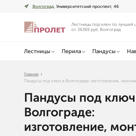
Волгоград
, Университетский проспект, 46
Лестницы под ключ по лучшей 
от 36369 руб. Волгоград
Лестницы
Перила
Пандусы
Нав
Главная
Пандусы под ключ в Волгограде: изготовление, монта
Пандусы под ключ
Волгограде:
изготовление, мо