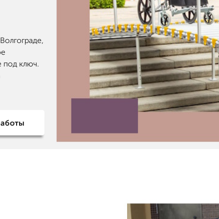
Волгограде,
ое
е под ключ.
а
работы