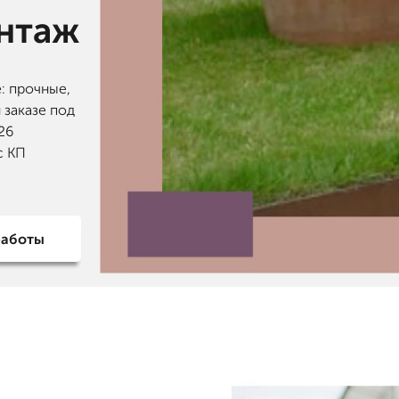
онтаж
: прочные,
 заказе под
26
с КП
работы