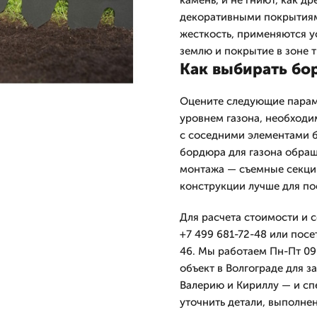
камень, и не гниют, как др
декоративными покрытиями
жесткость, применяются 
землю и покрытие в зоне 
Как выбирать бо
Оцените следующие параме
уровнем газона, необходи
с соседними элементами б
бордюра для газона обра
монтажа — съемные секции
конструкции лучше для по
Для расчета стоимости и с
+7 499 681-72-48 или посе
46. Мы работаем Пн-Пт 09-
объект в Волгограде для з
Валерию и Кириллу — и сп
уточнить детали, выполнен