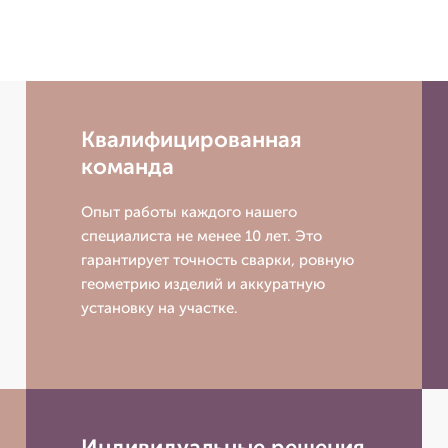
Квалифицированная
команда
Опыт работы каждого нашего
специалиста не менее 10 лет. Это
гарантирует точность сварки, ровную
геометрию изделий и аккуратную
установку на участке.
Индивидуальные решения