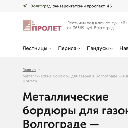
Волгоград
, Университетский проспект, 46
Лестницы под ключ по лучшей 
от 36369 руб. Волгоград
Лестницы
Перила
Пандусы
Нав
Главная
Металлические бордюры для газона в Волгограде — из
монтаж
Металлические
бордюры для газо
Волгограде —