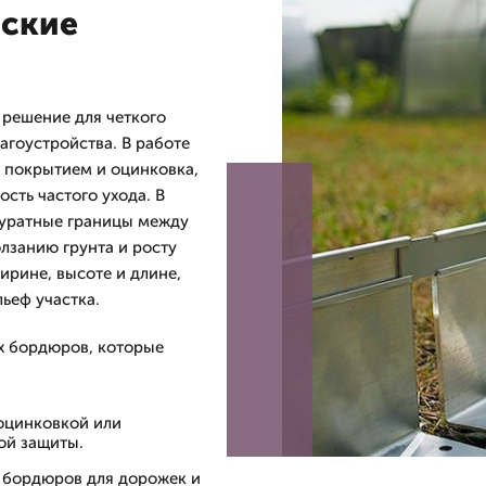
еские
 решение для четкого
агоустройства. В работе
 покрытием и оцинковка,
сть частого ухода. В
куратные границы между
лзанию грунта и росту
ирине, высоте и длине,
ьеф участка.
х бордюров, которые
 оцинковкой или
ой защиты.
х бордюров для дорожек и