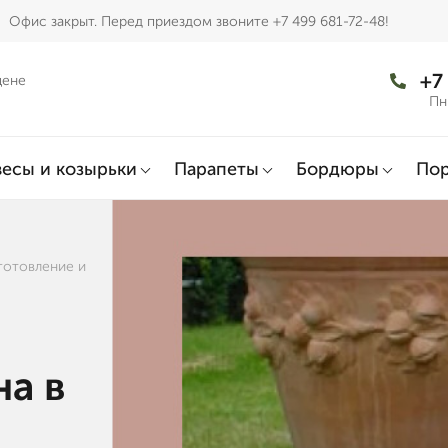
Офис закрыт. Перед приездом звоните +7 499 681-72-48!
+7
цене
Пн
есы и козырьки
Парапеты
Бордюры
По
готовление и
на в