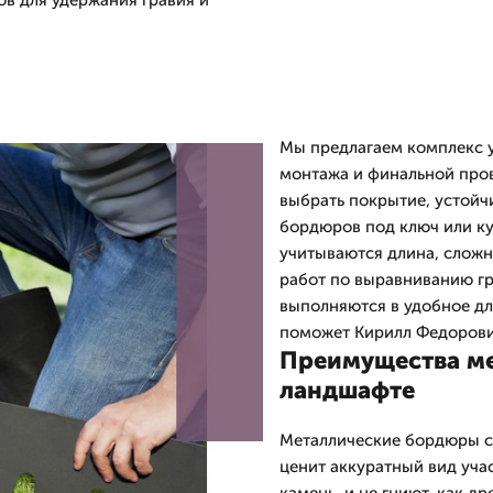
ов для удержания гравия и
Мы предлагаем комплекс у
монтажа и финальной про
выбрать покрытие, устойч
бордюров под ключ или ку
учитываются длина, сложн
работ по выравниванию гр
выполняются в удобное дл
поможет Кирилл Федорови
Преимущества ме
ландшафте
Металлические бордюры ст
ценит аккуратный вид учас