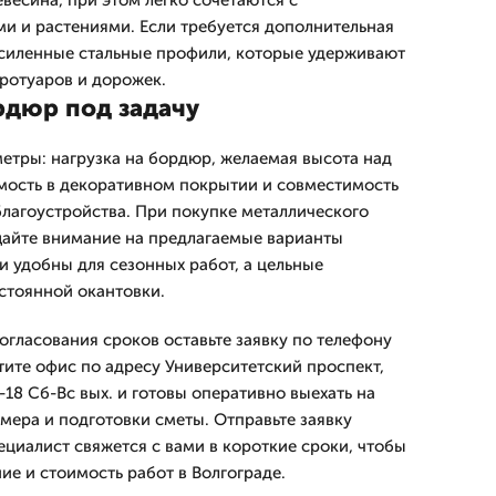
евесина, при этом легко сочетаются с
 и растениями. Если требуется дополнительная
усиленные стальные профили, которые удерживают
тротуаров и дорожек.
рдюр под задачу
тры: нагрузка на бордюр, желаемая высота над
мость в декоративном покрытии и совместимость
лагоустройства. При покупке металлического
щайте внимание на предлагаемые варианты
 удобны для сезонных работ, а цельные
стоянной окантовки.
огласования сроков оставьте заявку по телефону
тите офис по адресу Университетский проспект,
18 Сб-Вс вых. и готовы оперативно выехать на
амера и подготовки сметы. Отправьте заявку
ециалист свяжется с вами в короткие сроки, чтобы
ие и стоимость работ в Волгограде.