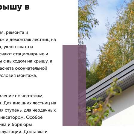
рышу в
я, ремонта и
аж и демонтаж лестниц на
, уклон ската и
ючают стационарные и
 с выходом на крышу, а
расчета окончательной
условия монтажа,
вление по чертежам,
. Для внешних лестниц на
я ступень, для чердачных
иксатором. Особое
рила и бордюры
плуатации. Доставка и