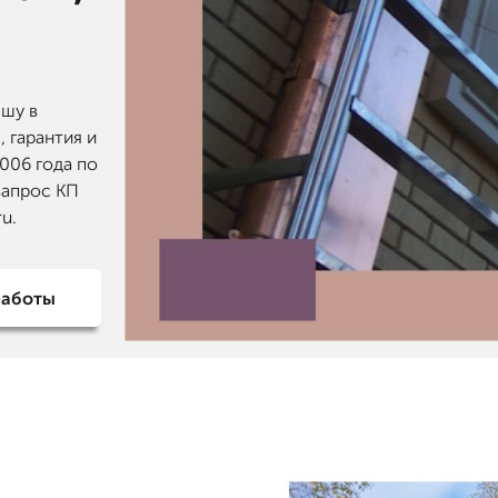
ышу в
, гарантия и
2006 года по
запрос КП
u.
работы