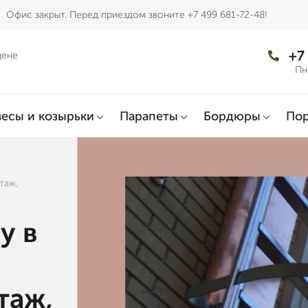
Офис закрыт. Перед приездом звоните +7 499 681-72-48!
+7
цене
Пн
есы и козырьки
Парапеты
Бордюры
По
таж,
у в
таж,