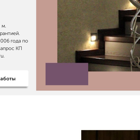
 м.
рантией.
2006 года по
запрос КП
u.
работы