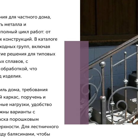
ия для частного дома,
ь металла и
полный цикл работ: от
 конструкций. В каталоге
ходных групп, включая
гие решения для типовых
х сплавов, с
обработкой, что
д изделия.
иль дома, требования
 каркас, поручень и
ные нагрузки, удобство
ожны варианты с
раска порошковым
рхности. Для лестничного
ду балясинами, чтобы