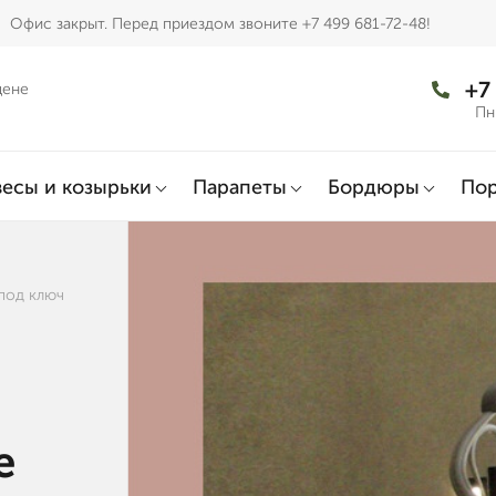
Офис закрыт. Перед приездом звоните +7 499 681-72-48!
+7
цене
Пн
есы и козырьки
Парапеты
Бордюры
По
под ключ
е