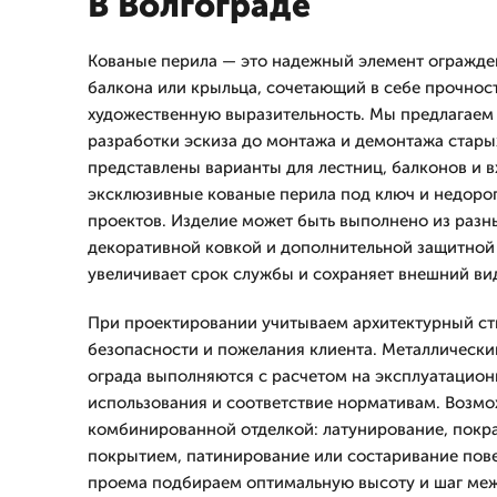
В Волгограде
Кованые перила — это надежный элемент огражден
балкона или крыльца, сочетающий в себе прочност
художественную выразительность. Мы предлагаем 
разработки эскиза до монтажа и демонтажа старых
представлены варианты для лестниц, балконов и в
эксклюзивные кованые перила под ключ и недоро
проектов. Изделие может быть выполнено из разны
декоративной ковкой и дополнительной защитной 
увеличивает срок службы и сохраняет внешний ви
При проектировании учитываем архитектурный ст
безопасности и пожелания клиента. Металлический
ограда выполняются с расчетом на эксплуатацион
использования и соответствие нормативам. Возм
комбинированной отделкой: латунирование, пок
покрытием, патинирование или состаривание пове
проема подбираем оптимальную высоту и шаг меж