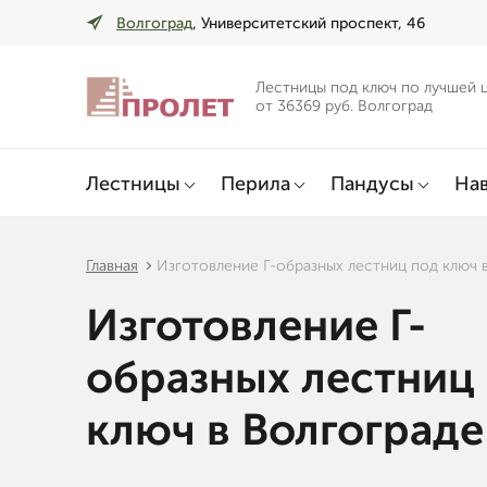
Волгоград
, Университетский проспект, 46
Лестницы под ключ по лучшей 
от 36369 руб. Волгоград
Лестницы
Перила
Пандусы
Нав
Главная
Изготовление Г-образных лестниц под ключ 
Изготовление Г-
образных лестниц
ключ в Волгограде