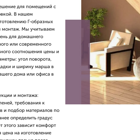
решение для помещений с
вкой. В нашем
зготовлению Г-образных
 и монтаж. Мы учитываем
пень для домашнего
ного или современного
ьного соотношения цены и
аметры: угол поворота,
щадки и ширину марша в
ашего дома или офиса в
укции и монтажа:
еней, требования к
в и подбор материалов по
анее определить градус
от этого зависит комфорт
я цена на изготовление