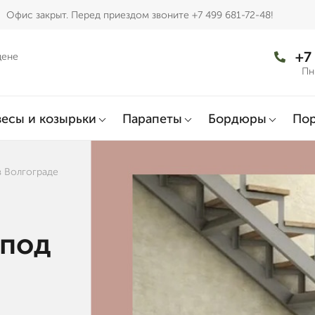
Офис закрыт. Перед приездом звоните +7 499 681-72-48!
+7
цене
Пн
есы и козырьки
Парапеты
Бордюры
По
в Волгограде
 под