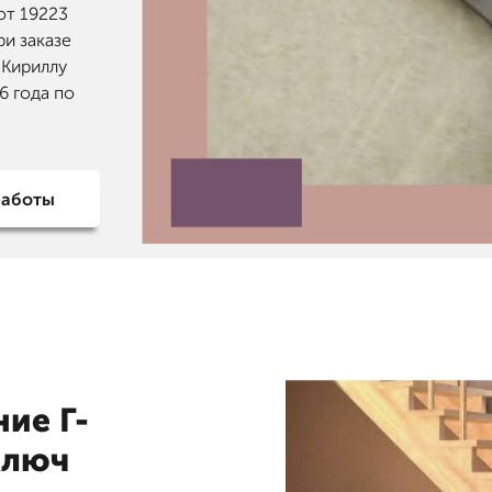
от 19223
ри заказе
 Кириллу
6 года по
работы
ние Г-
ключ