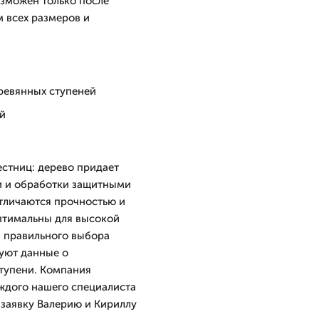
озможен только после
м всех размеров и
еревянных ступеней
й
стниц: дерево придает
ки и обработки защитными
тличаются прочностью и
птимальны для высокой
 правильного выбора
уют данные о
ступени. Компания
аждого нашего специалиста
 заявку Валерию и Кириллу