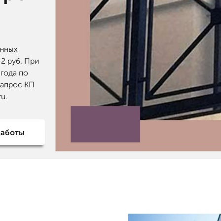
онных
2 руб. При
 года по
запрос КП
u.
работы