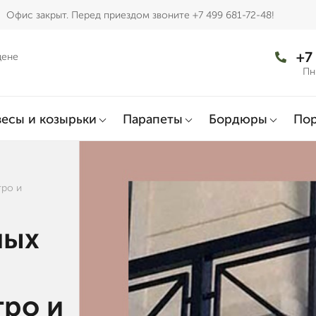
Офис закрыт. Перед приездом звоните +7 499 681-72-48!
+7
цене
Пн
есы и козырьки
Парапеты
Бордюры
По
тро и
ных
тро и