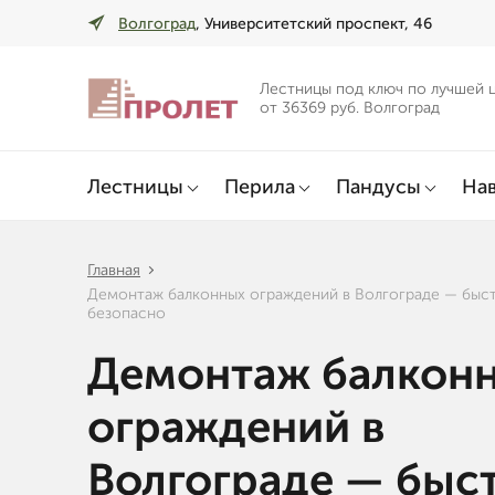
Волгоград
, Университетский проспект, 46
Лестницы под ключ по лучшей 
от 36369 руб. Волгоград
Лестницы
Перила
Пандусы
Нав
Главная
Демонтаж балконных ограждений в Волгограде — быс
безопасно
Демонтаж балкон
ограждений в
Волгограде — быс